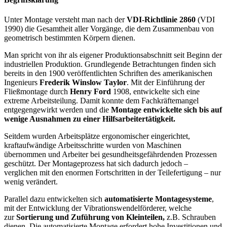
Unter Montage versteht man nach der
VDI-Richtlinie 2860
(VDI
1990) die Gesamtheit aller Vorgänge, die dem Zusammenbau von
geometrisch bestimmten Körpern dienen.
Man spricht von ihr als eigener Produktionsabschnitt seit Beginn der
industriellen Produktion. Grundlegende Betrachtungen finden sich
bereits in den 1900 veröffentlichten Schriften des amerikanischen
Ingenieurs
Frederik Winslow Taylor
. Mit der Einführung der
Fließmontage durch
Henry Ford
1908, entwickelte sich eine
extreme Arbeitsteilung. Damit konnte dem Fachkräftemangel
entgegengewirkt werden und die
Montage entwickelte sich bis auf
wenige Ausnahmen zu einer Hilfsarbeitertätigkeit.
Seitdem wurden Arbeitsplätze ergonomischer eingerichtet,
kraftaufwändige Arbeitsschritte wurden von Maschinen
übernommen und Arbeiter bei gesundheitsgefährdenden Prozessen
geschützt. Der Montageprozess hat sich dadurch jedoch –
verglichen mit den enormen Fortschritten in der Teilefertigung – nur
wenig verändert.
Parallel dazu entwickelten sich
automatisierte Montagesysteme
,
mit der Entwicklung der Vibrationswendelförderer, welche
zur
Sortierung und Zuführung von Kleinteilen,
z.B. Schrauben
dienen. Die automatisierte Montage erfordert hohe Investitionen und