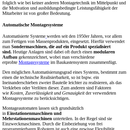
folglich wie bei keiner anderen Montagetechnik im Mittelpunkt und
die Motivation und ausbildungsbedingte Leistungsfähigkeit der
Mitarbeiter ist von großer Bedeutung.
Automatische Montagesysteme
Automatisierte Systeme
werden seit den 1950er Jahren, vor allem
zum Fertigen von Massenprodukten, eingesetzt. Hierfür verwendet
man
Sondermaschinen, die auf ein Produkt spezialisiert
sind.
Heutige Anlagen sind dabei oft durch einen
modularen
Aufbau
gekennzeichnet, wobei man verschiedene
erprobte
Montagesysteme
im Baukastensystem zusammenfügt.
Den möglichen Automatisierungsgrad eines Systems, bestimmt zum
einen die technische Realisierbarkeit, so ist bspw. ein
Ineinanderschieben zweier Bauteile leichter zu realisieren, als das
Verkleben oder Verlöten dieser. Zum anderen sind Faktoren
wie
Kosten, Zuverlässigkeit und Genauigkeit
der verwendeten
Montagesysteme zu berücksichtigen.
Montageautomaten lassen sich grundsätzlich
in
Einstationenmaschinen und
Mehrstationenmaschinen
unterteilen. In der Regel sind sie
Einzweckmaschinen. Durch die Einbeziehung von frei
programmierbaren Robotern ist auch eine gewisse Flexibilität