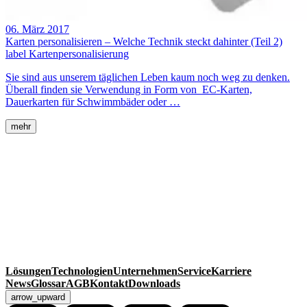
06. März 2017
Karten personalisieren – Welche Technik steckt dahinter (Teil 2)
label
Kartenpersonalisierung
Sie sind aus unserem täglichen Leben kaum noch weg zu denken.
Überall finden sie Verwendung in Form von EC-Karten,
Dauerkarten für Schwimmbäder oder …
mehr
MackSmaTec GmbH
Sonnenacker 2
99834 Gerstungen
Deutschland
Kontakt
Telefon
+49 36925 929-0
Fax +49 36925 929-111
info@macksmatec.de
Lösungen
Technologien
Unternehmen
Service
Karriere
News
Glossar
AGB
Kontakt
Downloads
arrow_upward