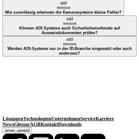
add
remove
Wie zuverlässig erkennen die Kamerasysteme kleine Fehler?
add
remove
Können AOI-Systeme auch Sicherheitsmerkmale auf
Ausweisdokumenten prüfen?
add
remove
Werden AOI-Systeme nur in der ID-Branche eingesetzt oder auch
anderswo?
MackSmaTec GmbH
Sonnenacker 2
99834 Gerstungen
Deutschland
Kontakt
Telefon
+49 36925 929-0
Fax +49 36925 929-111
info@macksmatec.de
Lösungen
Technologien
Unternehmen
Service
Karriere
News
Glossar
AGB
Kontakt
Downloads
arrow_upward