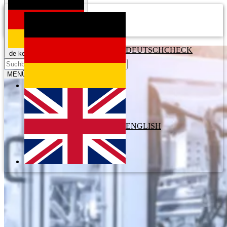
mail
DEUTSCH
CHECK
de
keyboard_arrow_down
search
MENÜ
ENGLISH