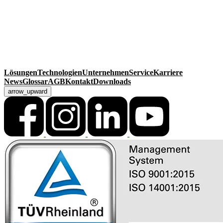
99834 Gerstungen
Deutschland
Kontakt
Telefon
+49 36925 929-0
Fax +49 36925 929-111
info@macksmatec.de
Lösungen
Technologien
Unternehmen
Service
Karriere
News
Glossar
AGB
Kontakt
Downloads
arrow_upward