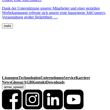
Dank der Unterstützung unserer Mitarbeiter und einer gezielten
Werbekampagne erfreute sich unsere erste hauseigene JobConnect-
Veranstaltung großer Beliebtheit. …
mehr
MackSmaTec GmbH
Sonnenacker 2
99834 Gerstungen
Deutschland
Kontakt
Telefon
+49 36925 929-0
Fax +49 36925 929-111
info@macksmatec.de
Lösungen
Technologien
Unternehmen
Service
Karriere
News
Glossar
AGB
Kontakt
Downloads
arrow_upward