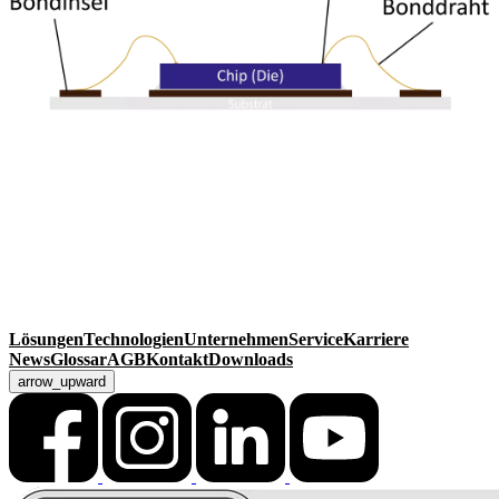
MackSmaTec GmbH
Sonnenacker 2
99834 Gerstungen
Deutschland
Kontakt
Telefon
+49 36925 929-0
Fax +49 36925 929-111
info@macksmatec.de
Lösungen
Technologien
Unternehmen
Service
Karriere
News
Glossar
AGB
Kontakt
Downloads
arrow_upward