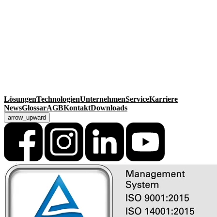
MackSmaTec GmbH
Sonnenacker 2
99834 Gerstungen
Deutschland
Kontakt
Telefon
+49 36925 929-0
Fax +49 36925 929-111
info@macksmatec.de
Lösungen
Technologien
Unternehmen
Service
Karriere
News
Glossar
AGB
Kontakt
Downloads
arrow_upward