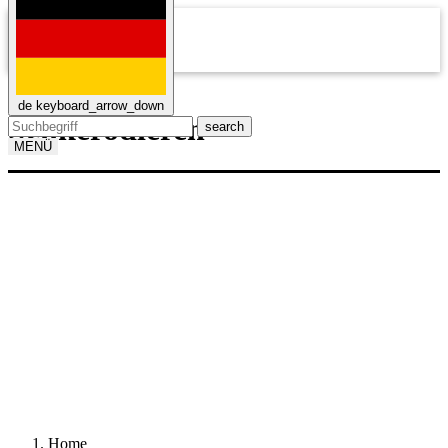
mail
de
keyboard_arrow_down
Senkerodieren
search
MENÜ
Home